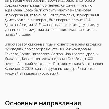
Евграфович Фаворский (1860−1945), работы которого
создали новый раздел органической химии — химию
ацетилена. Здесь были открыты ацетилен-алленовая
изомеризация, кето-енольная таутомерия, изомеризация
диметилаллена в изопрен, был впервые получен 1,4-
диоксан. Академик А. Е. Фаворский воспитал целую плеяду
учеников, впоследствии развивавших химию ацетилена
по всей стране.
В послереволюционные годы и советское время кафедрой
руководили профессора Константин Александрович
Тайпале, Борис Николаевич Долгов, Иван Александрович
Дьяконов, Константин Александрович Оглоблин, в ХХI
веке — Анатолий Алексеевич Потехин, Михаил Анатольевич
Кузнецов. С 2020 года заведующим кафедрой является
Николай Витальевич Ростовский.
Основные направления