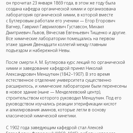
он прочитал 23 января 1869 года, в этом же году была
создана кафедра органической химии и организована
лаборатория органической химии, в которой вместе
с Бутлеровым работали его ученики — Егор Егорович
Вагнер, Гавриил Гавриилович Густавсон, Михаил
Дмитриевич Львов, Вячеслав Евгеньевич Тищенко и другие.
Все химические лаборатории помещались на первом
этаже здания Двенадцати коллегий между главным
подъездом и набережной Невы.
После смерти А. М. Бутлерова курс лекций по органической
химии и заведование кафедрой принял Николай
Александрович Меншуткин (1842−1907). В это время
естественное отделение университета существенно
расширилось, и химические лаборатории были перенесены
в новое здание (ныне — Менделеевский центр),
строительством которого руководил Меншуткин. Под его
руководством изучались реакции этерификации кислот
и алкилирования аминов, которые легли в основу
классической химической кинетики.
С 1902 года заведующим кафедрой стал Алексей