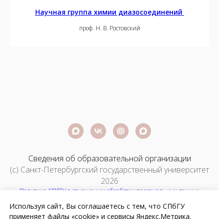
Научная группа химии диазосоединений
проф. Н. В. Ростовский
Сведения об образовательной организации
(c) Санкт-Петербургский государственный университет
2026
Политика СПбГУ в отношении обработки персональных данных
Используя сайт, Вы соглашаетесь с тем, что СПбГУ
Для СМИ:
pressa@spbu.ru
| Размещение информации на сайте: dept2.
применяет файлы «cookie» и сервисы Яндекс.Метрика.
umim@spbu.ru