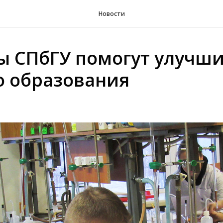
Новости
ы СПбГУ помогут улучш
о образования