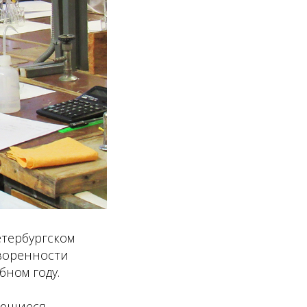
етербургском
воренности
бном году.
ающиеся