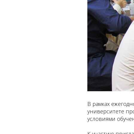
В рамках ежегодн
университете пр
условиями обучен
К участию пригл