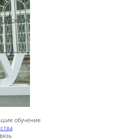
ившие обучение
ства
вязь