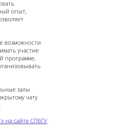
овать
ный опыт,
озволяет
ые возможности
имать участие
й программе,
организовывать
льные залы
акрытому чату
.
ту на сайте СПбГУ
.