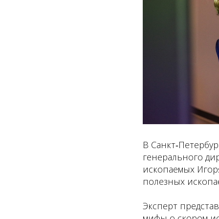
В Санкт‑Петербу
генерального ди
ископаемых Игор
полезных ископа
Эксперт предста
мифы о скором и