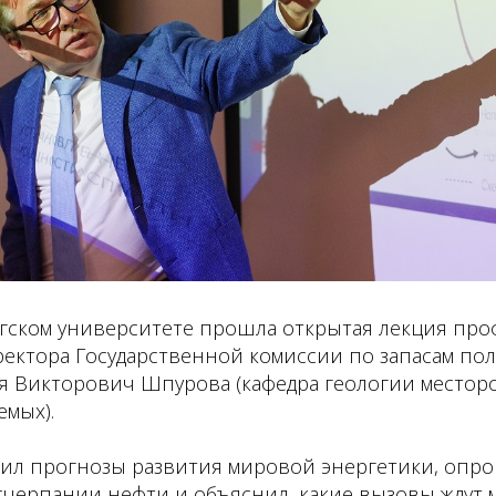
ргском университете прошла открытая лекция про
ректора Государственной комиссии по запасам по
я Викторович Шпурова (кафедра геологии место
емых).
вил прогнозы развития мировой энергетики, опр
счерпании нефти и объяснил, какие вызовы ждут 