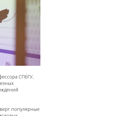
фессора СПбГУ,
лезных
рождений
оверг популярные
молодых